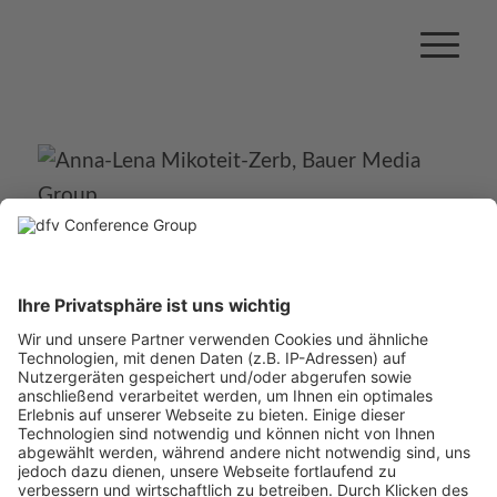
Anna-Lena Mikoteit-Zerb
Leiterin
Lab Sustainable Digital Advertising