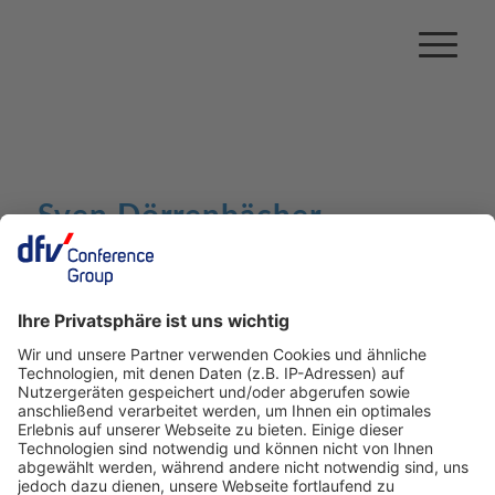
Sven Dörrenbächer
KI Berater und Autor
Sven Dörrenbächer ist Unternehmer, KI-
Berater, Kolumnist und Autor des
Management-Buchs „EMBRAICE – Der KI-
Ratgeber für Führungskräfte“. Als ehemaliger
Digital-Chef bei Mercedes-Benz, GF bei Jung
von Matt und Mitgründer sowie CEO von