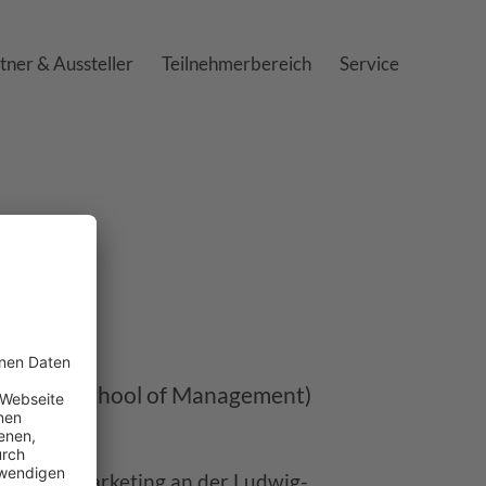
tner & Aussteller
Teilnehmerbereich
Service
dt
(Munich School of Management)
ektor für Marketing an der Ludwig-