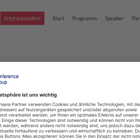
Jetzt anmelden!
Start
Programm
Speaker
Par
Prof. Dr. Dr. h.c. Marko Sarste
Institutsdirektor für Marketing
Ludwig-Maximilians-Universität München 
Prof. Dr. Dr. h.c. Marko Sarstedt
ist Institutsdir