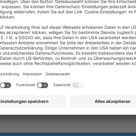
Maximilians-Universität München (Munich Scho
(CMO) der LMU und Adjunct Research Professor 
(Rumänien).