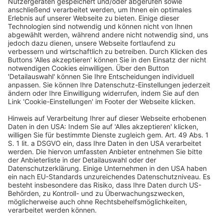
Ideenfindung betraut. Seit 2018 in einer
Funktion innerhalb der Global OTC
Abteilung, heute Business and new Product
Development (BNPD), mit Insight- und
produktbasierten Innovationen für die
Klosterfrau-Märkte und deren Ausbau
beschäftigt.
Er studierte Soziologie mit dem Schwerpunkt
Stadtforschung in Hamburg mit Praktika in
USA. Nach Berufsbeginn in der Beratung
folgten Stationen bei der Beiersdorf AG mit
internationaler
Marktforschungsverantwortung für
Personal Care/OTC und als Geschäftsführer