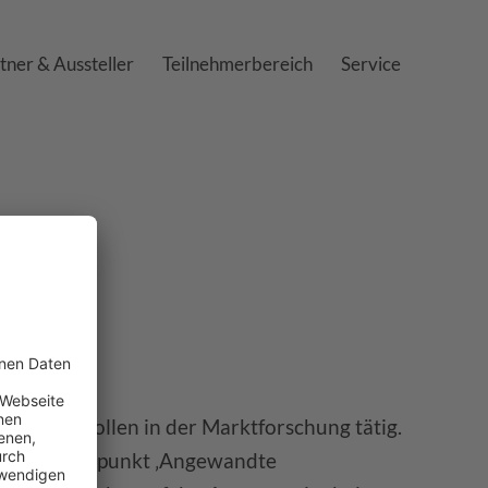
tner & Aussteller
Teilnehmerbereich
Service
hselnden Rollen in der Marktforschung tätig.
 mit Schwerpunkt ‚Angewandte