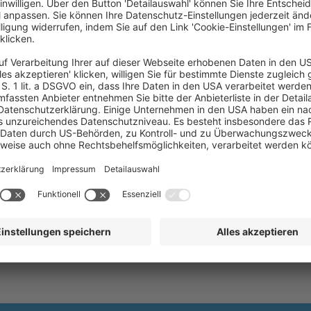
Sozialforschung und Statistik‘ begann seine Tät
Research International in Hamburg und NFO Infr
betrieblicher Marktforscher waren bei Douwe E
Marktforschungsleitung für die Sparte Kosmeti
wechselte er dann in die Pharmaindustrie, wo er
Marktforschungsabteilung bei der Roche Phar
Tochter der F. Hoffmann-La Roche Ltd, Basel, ne
weiterentwickelt. Er engagiert sich seit viele
der Repräsentant von ESOMAR für Deutschland 
war er unter den Gewinnern des Insights 250 A