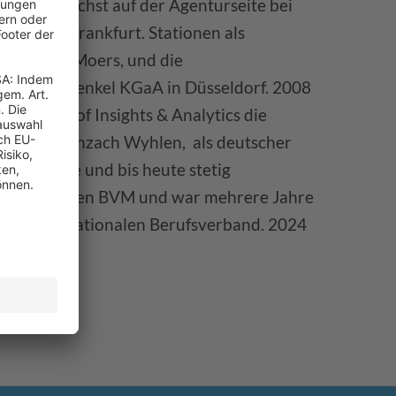
igkeit zunächst auf der Agenturseite bei
atest in Frankfurt. Stationen als
gberts in Moers, und die
k bei der Henkel KGaA in Düsseldorf. 2008
 als Head of Insights & Analytics die
ma AG, Grenzach Wyhlen, als deutscher
u aufbaute und bis heute stetig
n Jahren für den BVM und war mehrere Jahre
im internationalen Berufsverband. 2024
wards.