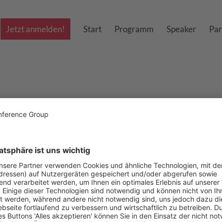
Jetzt anmelden!
Start
Programm
Speaker
Par
Joachim Rittchen
Head of Insights & Analytics
Roche Pharma AG
Joachim Rittchen ist seit über 30 Jahren in wec
Nach einem Studium der Sozialwissenschaften